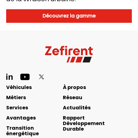
Découvrez la gamme
Pied
de
Navigation
Véhicules
À propos
page
principale
Métiers
Réseau
réseaux
footer
Services
Actualités
sociaux
Avantages
Rapport
Développement
Transition
Durable
énergétique