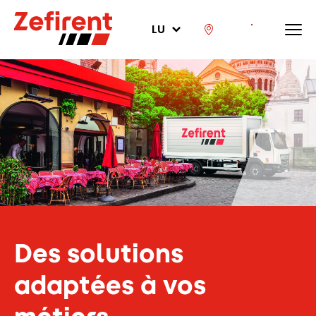
LU
Des solutions
adaptées à vos