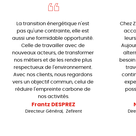
La transition énergétique n'est 
Chez Z
pas qu'une contrainte, elle est 
acco
aussi une formidable opportunité. 
leur
Celle de travailler avec de 
Aujour
nouveaux acteurs, de transformer 
alter
nos métiers et de les rendre plus 
besoin
respectueux de l'environnement. 
trav
Avec nos clients, nous regardons 
conti
vers un objectif commun, celui de 
exper
réduire l'empreinte carbone de 
possi
nos activités.
Frantz DESPREZ
Directeur Général, Zefirent
Dir