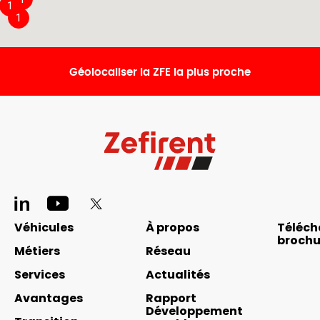
1
1
Géolocaliser la ZFE la plus proche
Pied
de
Véhicules
À propos
Téléch
Navigation
page
brochu
principale
Métiers
Réseau
réseaux
footer
Services
Actualités
sociaux
Avantages
Rapport
Développement