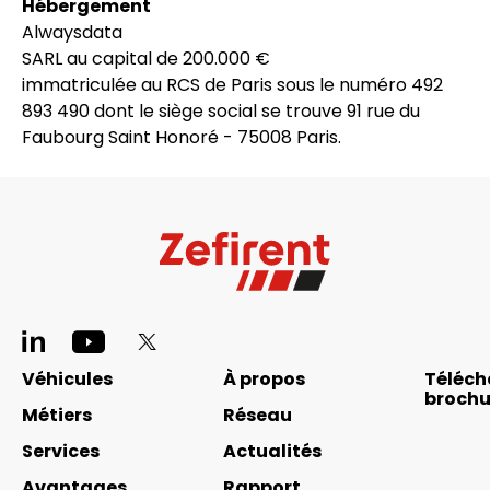
Hébergement
Alwaysdata
SARL au capital de 200.000 €
immatriculée au RCS de Paris sous le numéro 492
893 490 dont le siège social se trouve 91 rue du
Faubourg Saint Honoré - 75008 Paris.
Pied
de
Navigation
Véhicules
À propos
Téléch
page
brochu
principale
Métiers
Réseau
réseaux
footer
Services
Actualités
sociaux
Avantages
Rapport