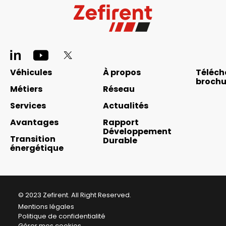
Avignon
84000
Bastia
ZI de Furiani
Pied
Bastia
20600
de
Navigation
Véhicules
À propos
Téléch
page
brochu
Bayonne
principale
Métiers
Réseau
réseaux
Centre Européen de Fret
footer
Services
Actualités
sociaux
Mouguerre
64990
Avantages
Rapport
Développement
Beautot
Transition
Durable
énergétique
Parc d’activité les Vikings
Beautot
76890
Besançon
© 2023 Zefirent. All Right Reserved.
Mentions légales
6 Rue Saint-Christophe
Politique de confidentialité
Pie
École-Valentin
25480
Gérer mes cookies