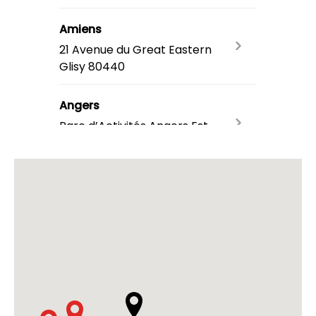
Amiens
21 Avenue du Great Eastern
Glisy
80440
Angers
Parc d’Activités Angers Est
Saint Sylvain D’anjou
49480
Angoulême
Case 10 Marché de Gros de
grelet Rue Louis Pergaud
ANGOULÊME
16000
Annecy
322 route des Vernes
Pringy
74370