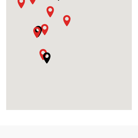
Antwerpen
Nieuwlandstraat 16
Melsele
9120
Auch
24 rue Roger Salengro ZI de
l’Hippodrome
AUCH
32000
Auxerre
3 Rue de plaine des Isles
Auxerre
89000
Avignon
135 Avenue Pierre Semard