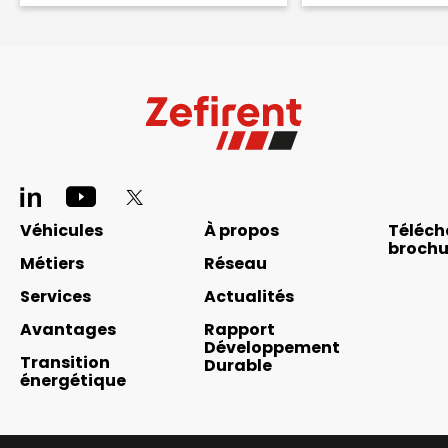
Pied
de
Navigation
Véhicules
À propos
Téléch
page
brochu
principale
Métiers
Réseau
réseaux
footer
Services
Actualités
sociaux
Avantages
Rapport
Développement
Transition
Durable
énergétique